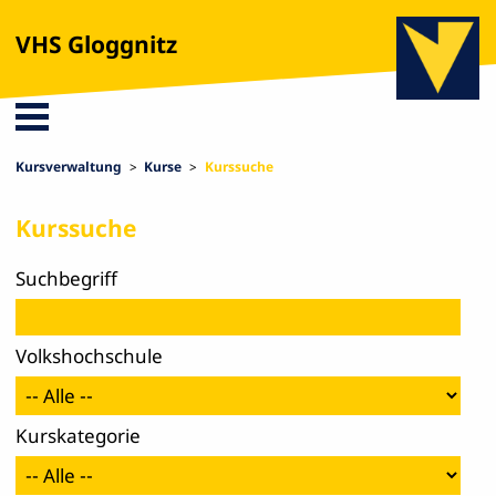
VHS Gloggnitz
Kursverwaltung
Kurse
Kurssuche
Kurssuche
Such­begriff
Volks­hoch­schule
Kurs­ka­te­gorie