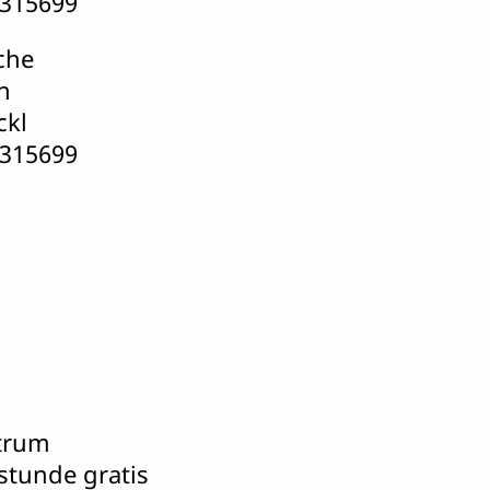
4315699
che
h
ckl
4315699
trum
stunde gratis