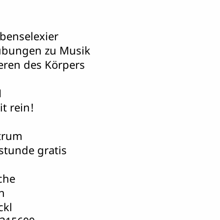
benselexier
übungen zu Musik
eren des Körpers
H
t rein!
trum
stunde gratis
che
h
ckl